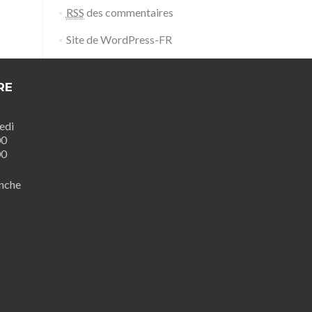
RSS
des commentaires
Site de WordPress-FR
RE
edi
00
00
nche