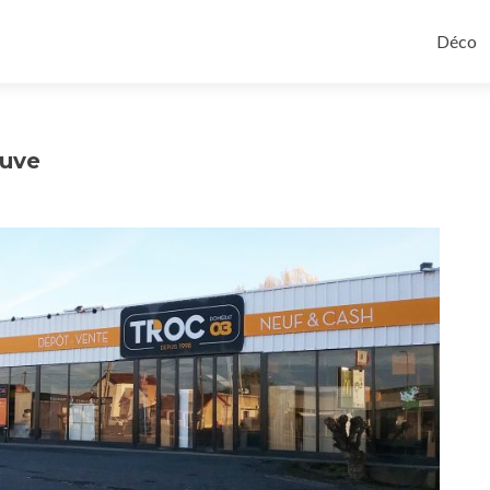
Aller a
Déco
euve