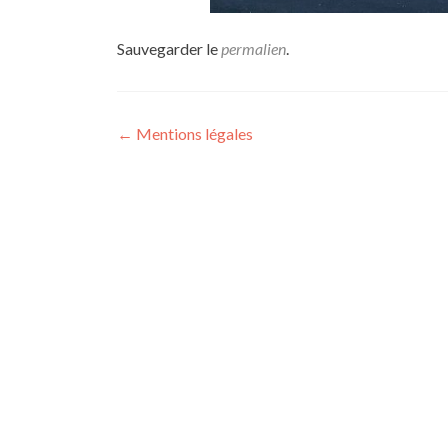
Sauvegarder le
permalien
.
Navigation des articles
←
Mentions légales