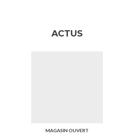
ACTUS
Précédent
Sui
MAGASIN OUVERT