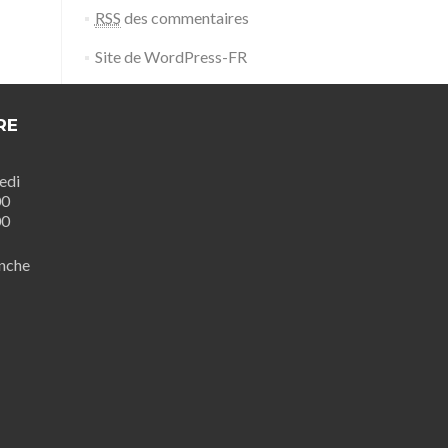
RSS
des commentaires
Site de WordPress-FR
RE
edi
00
00
nche