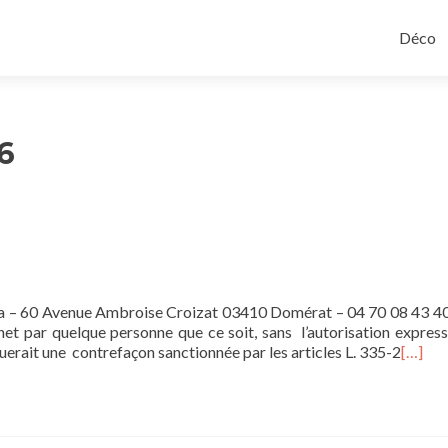
Aller a
Déco
6
sa – 60 Avenue Ambroise Croizat 03410 Domérat – 04 70 08 43 4
rnet par quelque personne que ce soit, sans l’autorisation express
uerait une contrefaçon sanctionnée par les articles L. 335-2
[…]